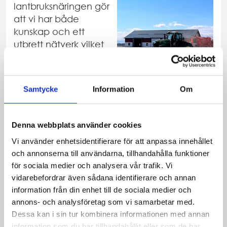
lantbruksnäringen gör
att vi har både
kunskap och ett
utbrett nätverk vilket
kommer till nytta för
både våra säljare och
köpare.
Samtycke
Information
Om
Vi ger dig en kostnadsfri muntlig värdering av
fastigheten och samtidigt tips och råd hur du
Denna webbplats använder cookies
ska få bästa resultatet av försäljningen av din
Vi använder enhetsidentifierare för att anpassa innehållet
egendom.
och annonserna till användarna, tillhandahålla funktioner
för sociala medier och analysera vår trafik. Vi
Att bedöma gårdens värde bygger på
vidarebefordrar även sådana identifierare och annan
kunskap och erfarenhet från tidigare
information från din enhet till de sociala medier och
försäljningar men också en fingertoppskänsla
annons- och analysföretag som vi samarbetar med.
av hur marknaden ser ut just nu. Vi på
Dessa kan i sin tur kombinera informationen med annan
kontoret hjälps alltid åt att göra en
information som du har tillhandahållit eller som de har