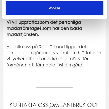
göra vårt bästa för att du ska bli nöjd. Våra
Avvisa
nöjda kunder är ett bevis på att vi lyckats.
Vi vill uppfattas som det personliga
mäklarföretaget som har den bästa
mäklartjänsten.
Hos alla oss på Stad & Land ligger det
lantliga och gårdar oss varmt om hjärtat och
vi tycker att det är extra roligt när vi får
förmånen att förmedla just din gård!
KONTAKTA OSS OM LANTBRUK OCH