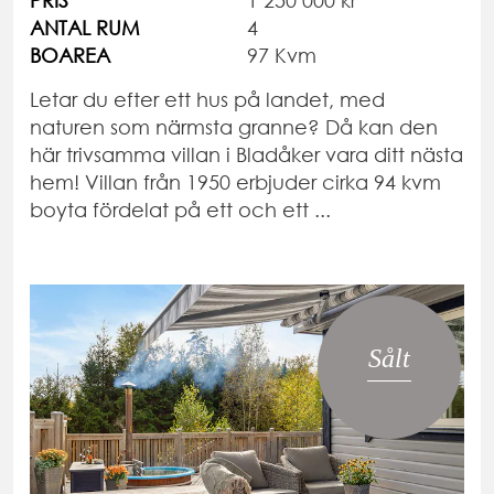
PRIS
1 250 000 kr
ANTAL RUM
4
BOAREA
97 Kvm
Letar du efter ett hus på landet, med
naturen som närmsta granne? Då kan den
här trivsamma villan i Bladåker vara ditt nästa
hem! Villan från 1950 erbjuder cirka 94 kvm
boyta fördelat på ett och ett ...
Sålt