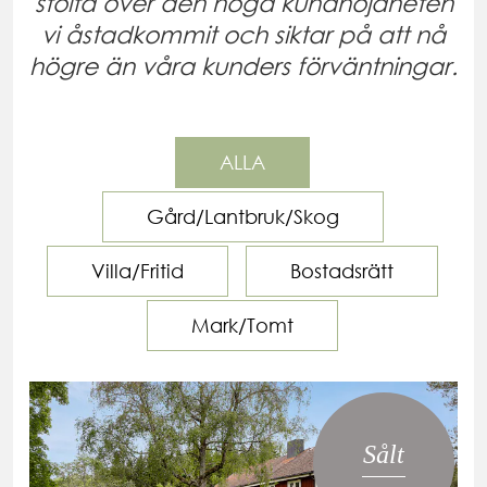
stolta över den höga kundnöjdheten
vi åstadkommit och siktar på att nå
högre än våra kunders förväntningar.
ALLA
Gård/Lantbruk/Skog
Villa/Fritid
Bostadsrätt
Mark/Tomt
Sålt