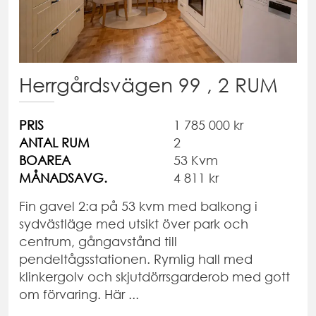
Herrgårdsvägen 99 , 2 RUM
PRIS
1 785 000 kr
ANTAL RUM
2
BOAREA
53 Kvm
MÅNADSAVG.
4 811 kr
Fin gavel 2:a på 53 kvm med balkong i
sydvästläge med utsikt över park och
centrum, gångavstånd till
pendeltågsstationen. Rymlig hall med
klinkergolv och skjutdörrsgarderob med gott
om förvaring. Här ...