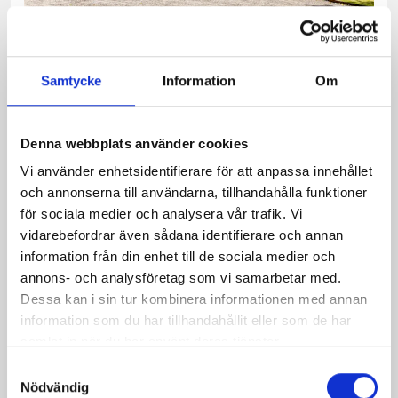
Bruksvägen 7, 9 och 11
Samtycke
Information
Om
PRIS
10 900 000 kr
Denna webbplats använder cookies
Varmt välkommen till Tersmedenska
Vi använder enhetsidentifierare för att anpassa innehållet
herrgården invid Kolbäcksåns porlande
och annonserna till användarna, tillhandahålla funktioner
vatten i Ramnäs Bruk och den 2,3 ha stora
för sociala medier och analysera vår trafik. Vi
tomten. Här finns den ståtliga herrgården
vidarebefordrar även sådana identifierare och annan
uppförd år 1801 i empirestil för representat...
information från din enhet till de sociala medier och
annons- och analysföretag som vi samarbetar med.
Dessa kan i sin tur kombinera informationen med annan
information som du har tillhandahållit eller som de har
samlat in när du har använt deras tjänster.
Sålt
Samtyckesval
Nödvändig