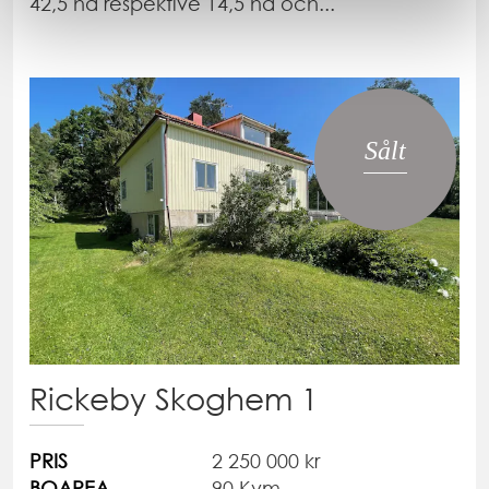
42,5 ha respektive 14,5 ha och...
Sålt
Rickeby Skoghem 1
PRIS
2 250 000 kr
BOAREA
90 Kvm