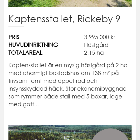
Kaptensstallet, Rickeby 9
PRIS
3 995 000 kr
HUVUDINRIKTNING
Hästgård
TOTALAREAL
2,15 ha
Kaptensstallet är en mysig hästgård på 2 ha
med charmigt bostadshus om 138 m² på
trivsam tomt med äppelträd och
insynsskyddad häck. Stor ekonomibyggnad
som rymmer både stall med 5 boxar, loge
med gott...